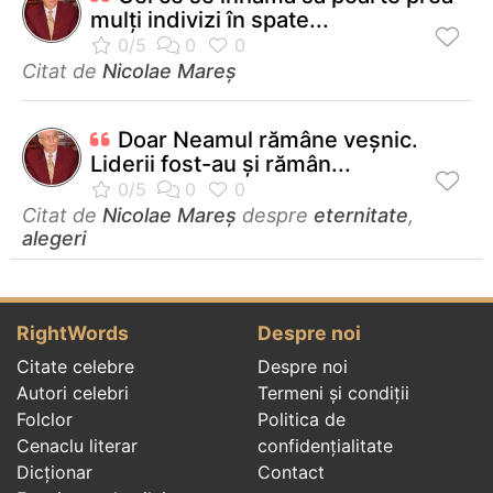
mulţi indivizi în spate...
Citat de
Nicolae Mareș
Doar Neamul rămâne veșnic.
Liderii fost-au și rămân...
Citat de
Nicolae Mareș
despre
eternitate
,
alegeri
RightWords
Despre noi
Citate celebre
Despre noi
Autori celebri
Termeni și condiții
Folclor
Politica de
Cenaclu literar
confidenţialitate
Dicționar
Contact