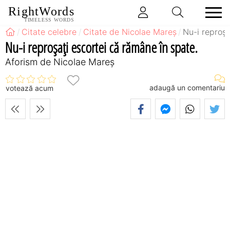
RightWords
TIMELESS WORDS
Citate celebre
Citate de Nicolae Mareș
Nu-i reproşa
Nu-i reproşaţi escortei că rămâne în spate.
Aforism de Nicolae Mareș
adaugă un comentariu
votează acum