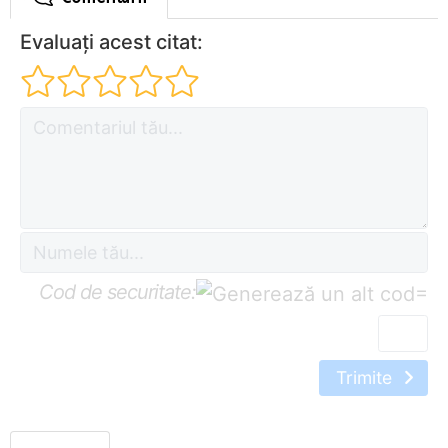
Evaluați acest citat:
Cod de securitate:
=
Trimite