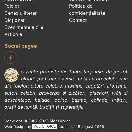
Folclor
Politica de
Cenaclu literar
confidenţialitate
Dicționar
Contact
Evenimentele zilei
Articole
Social pages
Cuvinte potrivite din toate timpurile, de pe tot
globul, pe teme diverse, de la
autori celebri
sau
din
folclor
:
citate celebre
,
maxime
,
cugetări
,
aforisme
,
autori celebri
,
proverbe și zicători
,
ghicitori
,
vrăji si
descântece
,
balade
,
doine
,
basme
,
colinde
,
urături
,
orații de nuntă
,
tradiții și superstiții
.
Copyright © 2007-2026 RightWords
Web Design by
YourCHOICE
, duminică, 9 august 2026