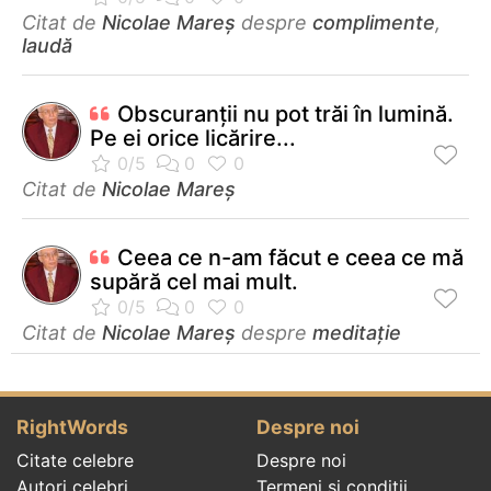
Citat de
Nicolae Mareș
despre
complimente
,
laudă
Obscuranţii nu pot trăi în lumină.
Pe ei orice licărire...
Citat de
Nicolae Mareș
Ceea ce n-am făcut e ceea ce mă
supără cel mai mult.
Citat de
Nicolae Mareș
despre
meditație
RightWords
Despre noi
Citate celebre
Despre noi
Autori celebri
Termeni și condiții