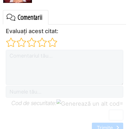
Comentarii
Evaluați acest citat:
Cod de securitate:
=
Trimite