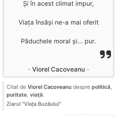
Şi în acest climat impur,
Viaţa însăşi ne-a mai oferit
Păduchele moral şi... pur.
Viorel Cacoveanu
Citat de
Viorel Cacoveanu
despre
politică
,
puritate
,
viață
.
Ziarul "Viaţa Buzăului"