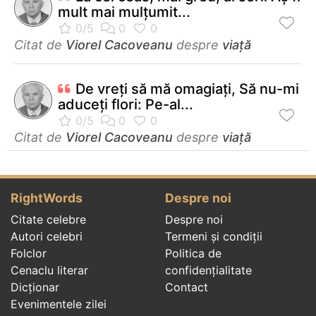
mult mai mulţumit...
Citat de
Viorel Cacoveanu
despre
viață
De vreţi să mă omagiaţi, Să nu-mi
aduceţi flori: Pe-al...
Citat de
Viorel Cacoveanu
despre
viață
RightWords
Despre noi
Citate celebre
Despre noi
Autori celebri
Termeni și condiții
Folclor
Politica de
Cenaclu literar
confidenţialitate
Dicționar
Contact
Evenimentele zilei