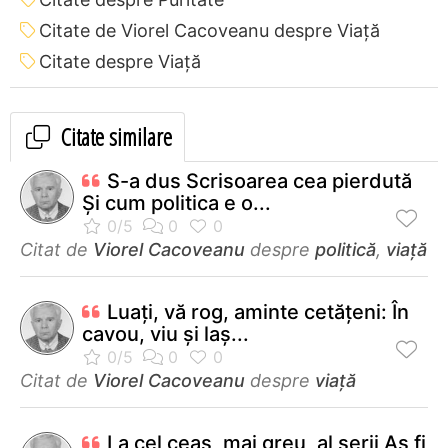
Citate de Viorel Cacoveanu despre Viață
Citate despre Viață
Citate similare
S-a dus Scrisoarea cea pierdută
Şi cum politica e o...
Citat de
Viorel Cacoveanu
despre
politică
,
viață
Luaţi, vă rog, aminte cetăţeni: În
cavou, viu şi laş...
Citat de
Viorel Cacoveanu
despre
viață
La cel ceas, mai greu, al serii Aş fi