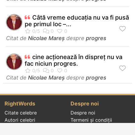
Câtă vreme educația nu va fi pusă
pe primul loc –...
Citat de
Nicolae Mareș
despre
progres
cine acționează în dispreț nu va
fac niciun progres.
Citat de
Nicolae Mareș
despre
progres
RightWords
Despre noi
Citate celebre
Despre noi
Autori celebri
Termeni și condiții
Folclor
Politica de
Cenaclu literar
confidenţialitate