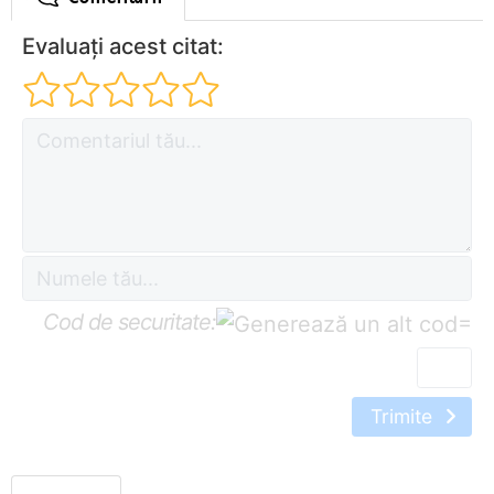
Evaluați acest citat:
Cod de securitate:
=
Trimite