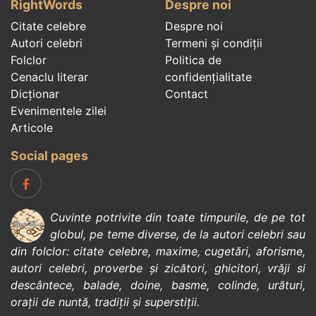
RightWords
Despre noi
Citate celebre
Despre noi
Autori celebri
Termeni și condiții
Folclor
Politica de
Cenaclu literar
confidenţialitate
Dicționar
Contact
Evenimentele zilei
Articole
Social pages
Cuvinte potrivite din toate timpurile, de pe tot
globul, pe teme diverse, de la
autori celebri
sau
din
folclor
:
citate celebre
,
maxime
,
cugetări
,
aforisme
,
autori celebri
,
proverbe și zicători
,
ghicitori
,
vrăji si
descântece
,
balade
,
doine
,
basme
,
colinde
,
urături
,
orații de nuntă
,
tradiții și superstiții
.