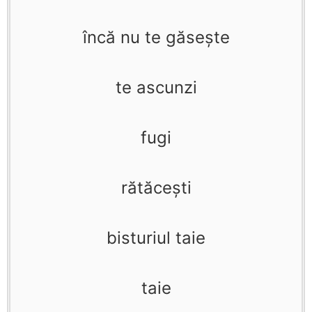
încă nu te găseşte
te ascunzi
fugi
rătăceşti
bisturiul taie
taie