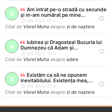
Am intrat pe-o stradă cu secunde
V
şi m-am numărat pe mine...
Citat de
Viorel Muha
despre
zi de naștere
Iubirea şi Dragostea! Bucuria lui
V
Dumnezeu că Adam şi...
Citat de
Viorel Muha
despre
iubire
Existăm ca să ne opunem
V
inevitabilului. Existenţa mea,...
Citat de
Viorel Muha
despre
zi de naștere