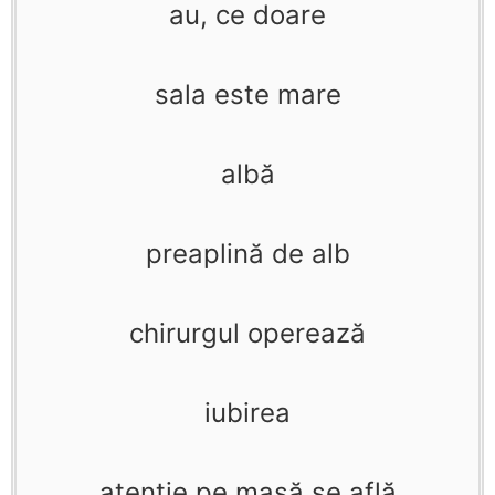
au, ce doare
sala este mare
albă
preaplină de alb
chirurgul operează
iubirea
atenţie pe masă se află