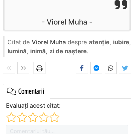
Viorel Muha
Citat de
Viorel Muha
despre
atenție
,
iubire
,
lumină
,
inimă
,
zi de naștere
.
Comentarii
Evaluați acest citat: