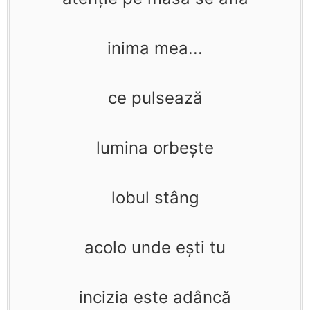
inima mea...
ce pulsează
lumina orbeşte
lobul stâng
acolo unde eşti tu
incizia este adâncă