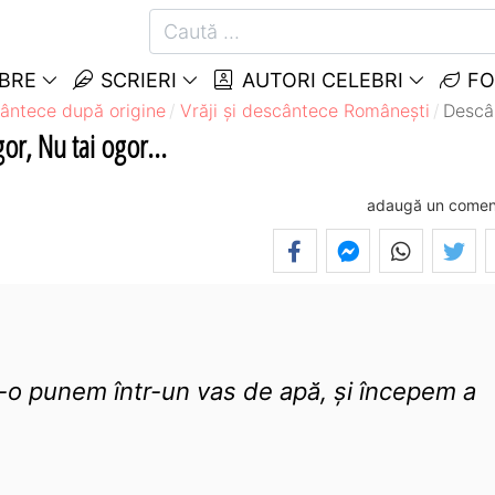
EBRE
SCRIERI
AUTORI CELEBRI
FO
cântece după origine
Vrăji și descântece Româneşti
Descân
or, Nu tai ogor...
adaugă un comen
-o punem într-un vas de apă, și începem a