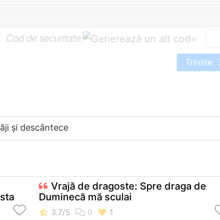
Cod de securitate:
=
Trimite
ăji și descântece
Vrajă de dragoste: Spre draga de
asta
Duminecă mă sculai