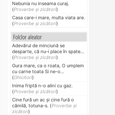
Nebunia nu inseama curaj.
(
Proverbe și zicători
)
Casa care-i mare, multa viata are.
(
Proverbe și zicători
)
Folclor aleator
Adevărul de minciună se
desparte, că nu-i place în spate...
(
Proverbe și zicători
)
Gura mare, ca o roata, O umplem
cu carne toata Si ne-o...
(
Ghicitori
)
Inima friptă n-o alini cu gaz.
(
Proverbe și zicători
)
Cine fură un ac şi cine fură o
cămilă, totuna-s.
(
Proverbe și
zicători
)