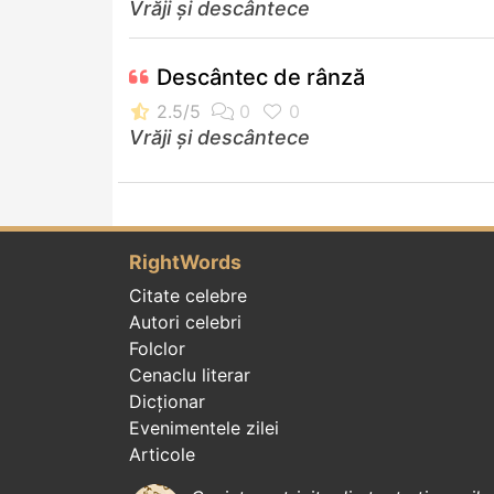
Vrăji și descântece
Descântec de rânză
Vrăji și descântece
RightWords
Citate celebre
Autori celebri
Folclor
Cenaclu literar
Dicționar
Evenimentele zilei
Articole