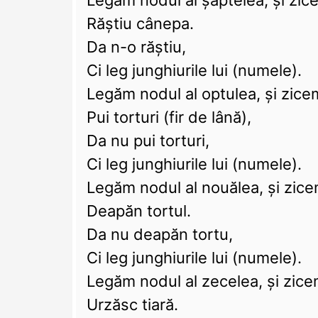
Legăm nodul al șaptelea, și zic
Răștiu cânepa.
Da n-o răștiu,
Ci leg junghiurile lui (numele).
Legăm nodul al optulea, și zice
Pui torturi (fir de lână),
Da nu pui torturi,
Ci leg junghiurile lui (numele).
Legăm nodul al nouălea, și zice
Deapăn tortul.
Da nu deapăn tortu,
Ci leg junghiurile lui (numele).
Legăm nodul al zecelea, și zice
Urzăsc tiară.