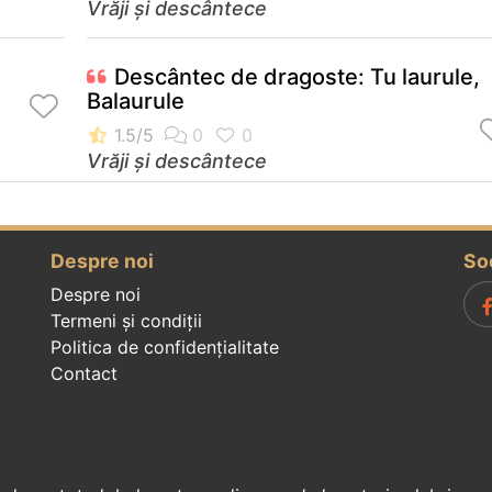
Vrăji și descântece
Descântec de dragoste: Tu laurule,
Balaurule
Vrăji și descântece
Despre noi
So
Despre noi
Termeni și condiții
Politica de confidenţialitate
Contact