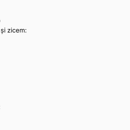
)
 și zicem:
: