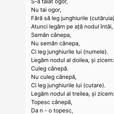
S-a tăiat ogor,
Nu tai ogor,
Fără să leg junghiurile (cutăruia
Atunci legăm pe ață nodul întâi,
Semăn cânepa,
Nu semăn cânepa,
Ci leg junghiurile lui (numele).
Legăm nodul al doilea, și zicem:
Culeg cânepă.
Nu culeg cânepă,
Ci leg junghiurile lui (cutare).
Legăm nodul al treilea, și zicem
Topesc cânepă,
Da n - o topesc,