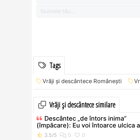
Tags
Vrăji și descântece Româneşti
Vr
Vrăji și descântece similare
Descântec „de întors inima”
(împăcare): Eu voi întoarce ulcica 