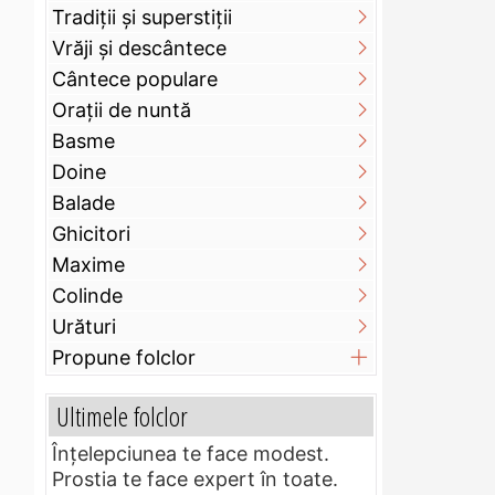
Tradiții și superstiții
Vrăji și descântece
Cântece populare
Orații de nuntă
Basme
Doine
Balade
Ghicitori
Maxime
Colinde
Urături
Propune folclor
Ultimele folclor
Înțelepciunea te face modest.
Prostia te face expert în toate.