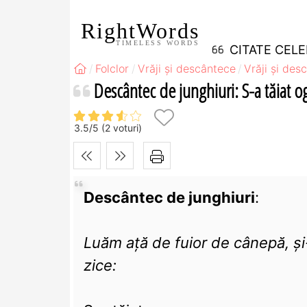
RightWords
TIMELESS WORDS
CITATE CEL
Folclor
Vrăji și descântece
Vrăji și des
Descântec de junghiuri: S-a tăiat og
3.5
/
5
(
2
voturi)
Descântec de junghiuri
:
Luăm ață de fuior de cânepă, și
zice: