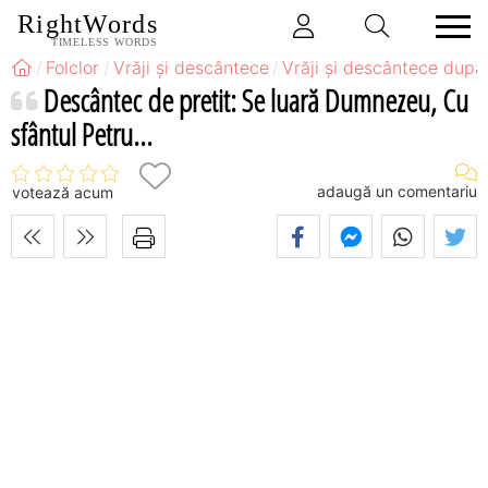
RightWords
TIMELESS WORDS
Folclor
Vrăji și descântece
Vrăji și descântece după
Descântec de pretit: Se luară Dumnezeu, Cu
sfântul Petru...
adaugă un comentariu
votează acum