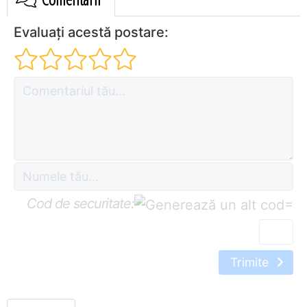
Evaluați acestă postare:
Cod de securitate:
=
Trimite