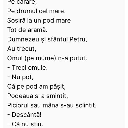
Pe cărare,
Pe drumul cel mare.
Sosiră la un pod mare
Tot de aramă.
Dumnezeu și sfântul Petru,
Au trecut,
Omul (pe mume) n-a putut.
- Treci omule.
- Nu pot,
Că pe pod am pășit,
Podeaua s-a smintit,
Piciorul sau mâna s-au sclintit.
- Descântă!
- Că nu știu.