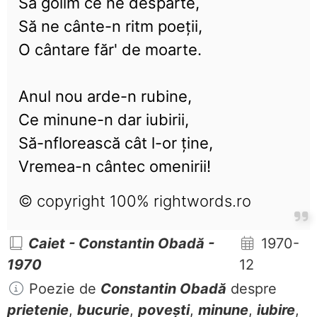
Să golim ce ne desparte,
Să ne cânte-n ritm poeții,
O cântare făr' de moarte.
Anul nou arde-n rubine,
Ce minune-n dar iubirii,
Să-nflorească cât l-or ține,
Vremea-n cântec omenirii!
© copyright 100% rightwords.ro
Caiet - Constantin Obadă -
1970-
1970
12
Poezie de
Constantin Obadă
despre
prietenie
,
bucurie
,
povești
,
minune
,
iubire
,