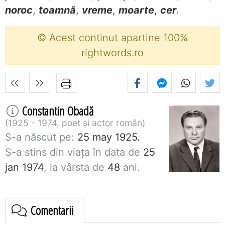
noroc
,
toamnă
,
vreme
,
moarte
,
cer
.
© Acest continut apartine 100%
rightwords.ro
Constantin Obadă
1925 - 1974, poet și actor român
S-a născut pe:
25 may 1925.
S-a stins din viaţa în data de
25
jan 1974
, la vârsta de
48
ani.
Comentarii