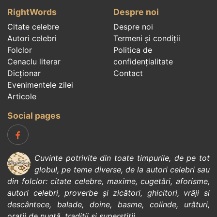
RightWords
Despre noi
Citate celebre
Despre noi
Autori celebri
Termeni și condiții
Folclor
Politica de
Cenaclu literar
confidenţialitate
Dicționar
Contact
Evenimentele zilei
Articole
Social pages
Cuvinte potrivite din toate timpurile, de pe tot
globul, pe teme diverse, de la
autori celebri
sau
din
folclor
:
citate celebre
,
maxime
,
cugetări
,
aforisme
,
autori celebri
,
proverbe și zicători
,
ghicitori
,
vrăji si
descântece
,
balade
,
doine
,
basme
,
colinde
,
urături
,
orații de nuntă
,
tradiții și superstiții
.