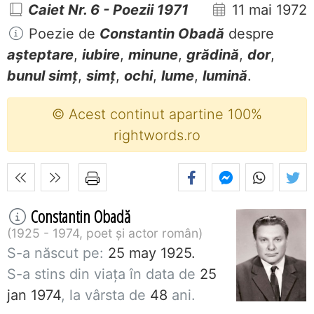
Caiet Nr. 6 - Poezii 1971
11 mai 1972
Poezie de
Constantin Obadă
despre
așteptare
,
iubire
,
minune
,
grădină
,
dor
,
bunul simț
,
simț
,
ochi
,
lume
,
lumină
.
© Acest continut apartine 100%
rightwords.ro
Constantin Obadă
1925 - 1974, poet și actor român
S-a născut pe:
25 may 1925.
S-a stins din viaţa în data de
25
jan 1974
, la vârsta de
48
ani.