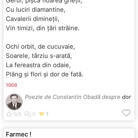
Gerul, pișcă floarea gheții,
Cu luciri diamantine,
Cavalerii dimineții,
Vin timizi, din țări străine.
Ochi orbit, de cucuvaie,
Soarele, târziu s-arată,
La fereastra din odaie,
Plâng și flori și dor de fată.
1968
Poezie de Constantin Obadă despre
dor
Farmec !