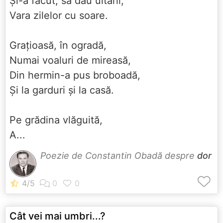
Și-a făcut, să dau uitării,
Vara zilelor cu soare.
Grațioasă, în ogradă,
Numai voaluri de mireasă,
Din hermin-a pus broboadă,
Și la garduri și la casă.
Pe grădina vlăguită,
A...
Poezie de Constantin Obadă despre
dor
Cât vei mai umbri...?