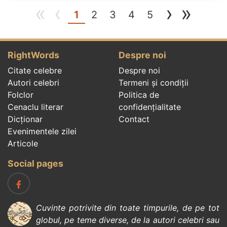
«
‹
›
»
(current)
1
2
3
4
5
RightWords
Despre noi
Citate celebre
Despre noi
Autori celebri
Termeni și condiții
Folclor
Politica de
Cenaclu literar
confidenţialitate
Dicționar
Contact
Evenimentele zilei
Articole
Social pages
Cuvinte potrivite din toate timpurile, de pe tot
globul, pe teme diverse, de la
autori celebri
sau