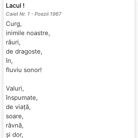
Lacul !
Caiet Nr. 1 - Poezii 1967
Curg,
inimile noastre,
râuri,
de dragoste,
în,
fluviu sonor!
Valuri,
înspumate,
de viață,
soare,
râvnă,
și dor,