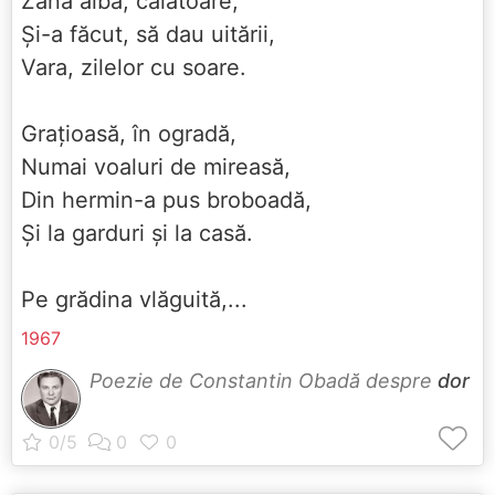
Zâna albă, călătoare,
Și-a făcut, să dau uitării,
Vara, zilelor cu soare.
Grațioasă, în ogradă,
Numai voaluri de mireasă,
Din hermin-a pus broboadă,
Și la garduri și la casă.
Pe grădina vlăguită,...
1967
Poezie de Constantin Obadă despre
dor