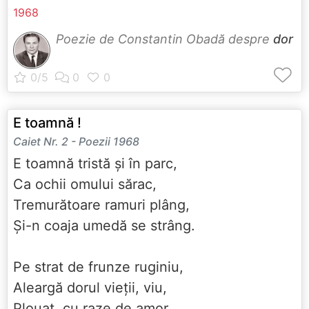
1968
Poezie de Constantin Obadă despre
dor
E toamnă !
Caiet Nr. 2 - Poezii 1968
E toamnă tristă și în parc,
Ca ochii omului sărac,
Tremurătoare ramuri plâng,
Și-n coaja umedă se strâng.
Pe strat de frunze ruginiu,
Aleargă dorul vieții, viu,
Plouat, cu raze de amor,