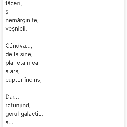
tăceri,
și
nemărginite,
veșnicii.
Cândva...,
de la sine,
planeta mea,
a ars,
cuptor încins,
Dar...,
rotunjind,
gerul galactic,
a...