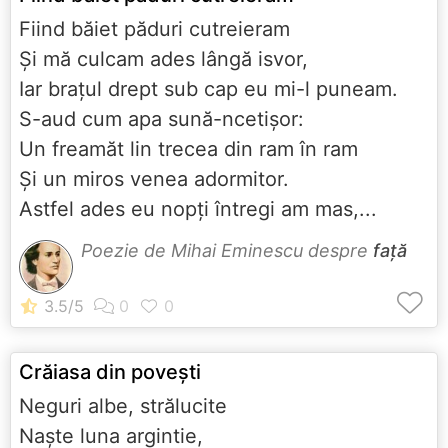
Fiind băiet păduri cutreieram
Și mă culcam ades lângă isvor,
Iar brațul drept sub cap eu mi-l puneam.
S-aud cum apa sună-ncetișor:
Un freamăt lin trecea din ram în ram
Și un miros venea adormitor.
Astfel ades eu nopți întregi am mas,...
Poezie de Mihai Eminescu despre
față
Crăiasa din poveşti
Neguri albe, strălucite
Naşte luna argintie,