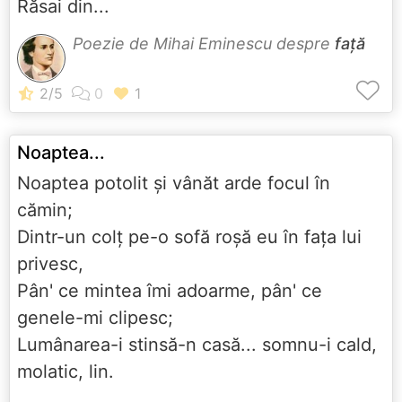
Răsai din...
Poezie de Mihai Eminescu despre
față
Noaptea...
Noaptea potolit şi vânăt arde focul în
cămin;
Dintr-un colţ pe-o sofă roşă eu în faţa lui
privesc,
Pân' ce mintea îmi adoarme, pân' ce
genele-mi clipesc;
Lumânarea-i stinsă-n casă... somnu-i cald,
molatic, lin.