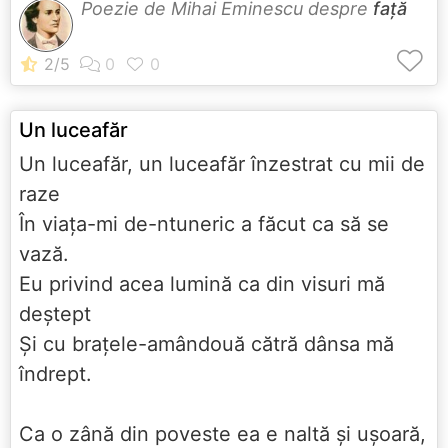
Poezie de Mihai Eminescu despre
față
Un luceafăr
Un luceafăr, un luceafăr înzestrat cu mii de
raze
În viaţa-mi de-ntuneric a făcut ca să se
vază.
Eu privind acea lumină ca din visuri mă
deştept
Şi cu braţele-amândouă cătră dânsa mă
îndrept.
Ca o zână din poveste ea e naltă şi uşoară,