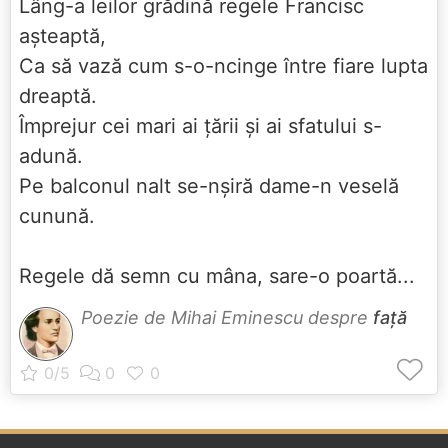
Lâng-a leilor grădină regele Francisc
aşteaptă,
Ca să vază cum s-o-ncinge între fiare lupta
dreaptă.
Împrejur cei mari ai ţării şi ai sfatului s-
adună.
Pe balconul nalt se-nşiră dame-n veselă
cunună.
Regele dă semn cu mâna, sare-o poartă...
Poezie de Mihai Eminescu despre
față