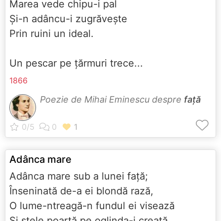
Marea vede chipu-i pal
Şi-n adâncu-i zugrăveşte
Prin ruini un ideal.
Un pescar pe ţărmuri trece...
1866
Poezie de Mihai Eminescu despre
față
Adânca mare
Adânca mare sub a lunei faţă;
Înseninată de-a ei blondă rază,
O lume-ntreagă-n fundul ei visează
Şi stele poartă pe oglinda-i creaţă.