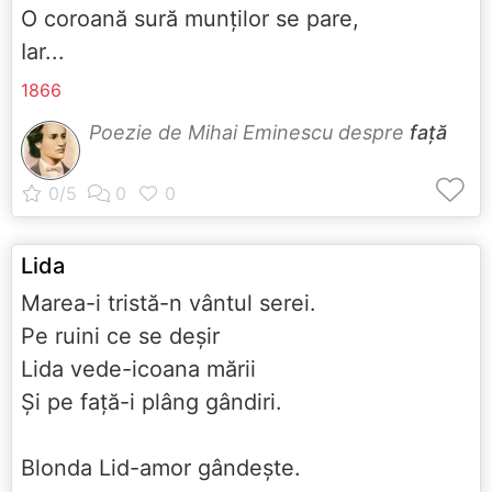
O coroană sură munţilor se pare,
Iar...
1866
Poezie de Mihai Eminescu despre
față
Lida
Marea-i tristă-n vântul serei.
Pe ruini ce se deşir
Lida vede-icoana mării
Şi pe faţă-i plâng gândiri.
Blonda Lid-amor gândeşte.