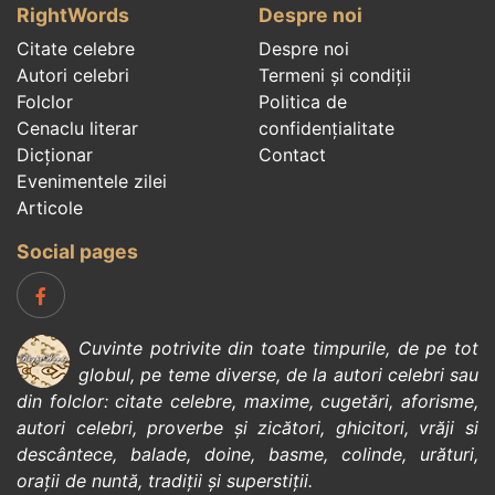
RightWords
Despre noi
Citate celebre
Despre noi
Autori celebri
Termeni și condiții
Folclor
Politica de
Cenaclu literar
confidenţialitate
Dicționar
Contact
Evenimentele zilei
Articole
Social pages
Cuvinte potrivite din toate timpurile, de pe tot
globul, pe teme diverse, de la
autori celebri
sau
din
folclor
:
citate celebre
,
maxime
,
cugetări
,
aforisme
,
autori celebri
,
proverbe și zicători
,
ghicitori
,
vrăji si
descântece
,
balade
,
doine
,
basme
,
colinde
,
urături
,
orații de nuntă
,
tradiții și superstiții
.