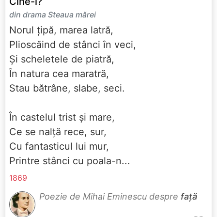
Cine-i?
din drama Steaua mărei
Norul ţipă, marea latră,
Plioscăind de stânci în veci,
Şi scheletele de piatră,
În natura cea maratră,
Stau bătrâne, slabe, seci.
În castelul trist şi mare,
Ce se nalţă rece, sur,
Cu fantasticul lui mur,
Printre stânci cu poala-n...
1869
Poezie de Mihai Eminescu despre
față