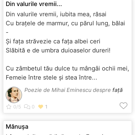
Din valurile vremii...
Din valurile vremii, iubita mea, răsai
Cu braţele de marmur, cu părul lung, bălai
-
Şi faţa străvezie ca faţa albei ceri
Slăbită e de umbra duioaselor dureri!
Cu zâmbetul tău dulce tu mângâi ochii mei,
Femeie între stele şi stea între...
Poezie de Mihai Eminescu despre
față
Mănuşa