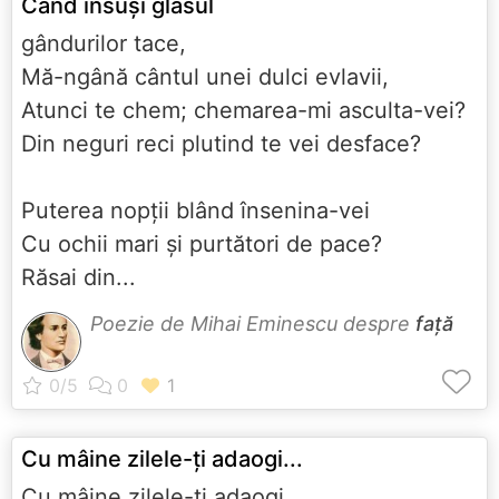
Când însuşi glasul
gândurilor tace,
Mă-ngână cântul unei dulci evlavii,
Atunci te chem; chemarea-mi asculta-vei?
Din neguri reci plutind te vei desface?
Puterea nopţii blând însenina-vei
Cu ochii mari şi purtători de pace?
Răsai din...
Poezie de Mihai Eminescu despre
față
Cu mâine zilele-ţi adaogi...
Cu mâine zilele-ţi adaogi,