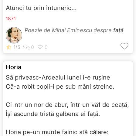
Atunci tu prin întuneric...
1871
Poezie de Mihai Eminescu despre
față
Horia
Să priveasc-Ardealul lunei i-e ruşine
Că-a robit copii-i pe sub mâni streine.
Ci-ntr-un nor de abur, într-un vă1 de ceaţă,
Îşi ascunde tristă galbena ei faţă.
Horia pe-un munte falnic stă călare: