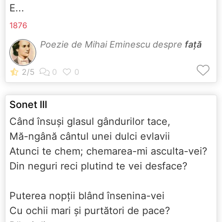
E...
1876
Poezie de Mihai Eminescu despre
față
Sonet III
Când însuşi glasul gândurilor tace,
Mă-ngână cântul unei dulci evlavii
Atunci te chem; chemarea-mi asculta-vei?
Din neguri reci plutind te vei desface?
Puterea nopţii blând însenina-vei
Cu ochii mari şi purtători de pace?