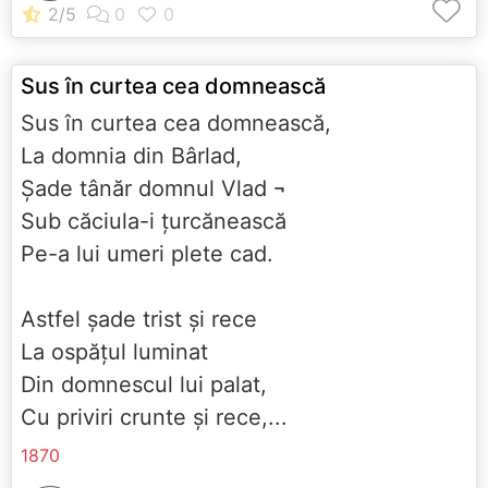
Sus în curtea cea domnească
Sus în curtea cea domnească,
La domnia din Bârlad,
Şade tânăr domnul Vlad ¬
Sub căciula-i ţurcănească
Pe-a lui umeri plete cad.
Astfel şade trist şi rece
La ospăţul luminat
Din domnescul lui palat,
Cu priviri crunte şi rece,...
1870