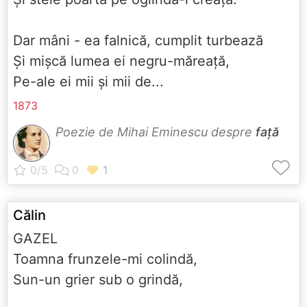
Dar mâni - ea falnică, cumplit turbează
Şi mişcă lumea ei negru-măreaţă,
Pe-ale ei mii şi mii de...
1873
Poezie de Mihai Eminescu despre
față
Călin
GAZEL
Toamna frunzele-mi colindă,
Sun-un grier sub o grindă,