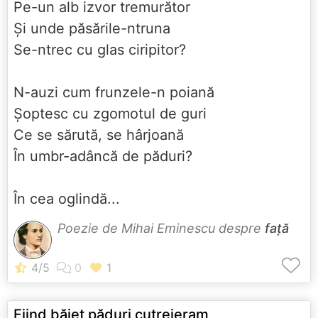
Pe-un alb izvor tremurător
Şi unde păsările-ntruna
Se-ntrec cu glas ciripitor?
N-auzi cum frunzele-n poiană
Şoptesc cu zgomotul de guri
Ce se sărută, se hârjoană
În umbr-adâncă de păduri?
În cea oglindă...
Poezie de Mihai Eminescu despre
față
Fiind băiet păduri cutreieram