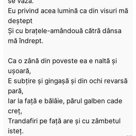
se vază.
Eu privind acea lumină ca din visuri mă
deştept
Şi cu braţele-amândouă cătră dânsa
mă îndrept.
Ca o zână din poveste ea e naltă şi
uşoară,
E subţire şi gingaşă şi din ochi revarsă
pară,
Iar la faţă e bălâie, părul galben cade
creţ,
Trandafiri pe faţă are şi cu zâmbetul
isteţ.