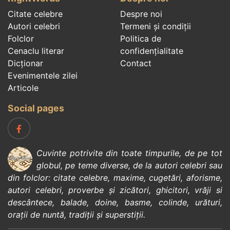
Citate celebre
Despre noi
Autori celebri
Termeni și condiții
Folclor
Politica de
Cenaclu literar
confidenţialitate
Dicționar
Contact
Evenimentele zilei
Articole
Social pages
Cuvinte potrivite din toate timpurile, de pe tot
globul, pe teme diverse, de la
autori celebri
sau
din
folclor
:
citate celebre
,
maxime
,
cugetări
,
aforisme
,
autori celebri
,
proverbe și zicători
,
ghicitori
,
vrăji si
descântece
,
balade
,
doine
,
basme
,
colinde
,
urături
,
orații de nuntă
,
tradiții și superstiții
.