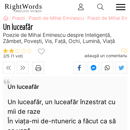
RightWords
TIMELESS WORDS
Poezii
Poezii de Mihai Eminescu
Poezii de Mihai Emi
Un luceafăr
Poezie de Mihai Eminescu despre Inteligență,
Zâmbet, Povești, Vis, Față, Ochi, Lumină, Viață
adaugă un comentariu
2
/
5
(
1
vot)
Un luceafăr
Un luceafăr, un luceafăr înzestrat cu
mii de raze
În viaţa-mi de-ntuneric a făcut ca să