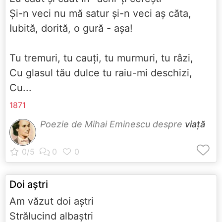
Şi-n veci nu mă satur şi-n veci aş căta,
Iubită, dorită, o gură - aşa!
Tu tremuri, tu cauţi, tu murmuri, tu râzi,
Cu glasul tău dulce tu raiu-mi deschizi,
Cu...
1871
Poezie de Mihai Eminescu despre
viață
Doi aştri
Am văzut doi aştri
Strălucind albaştri