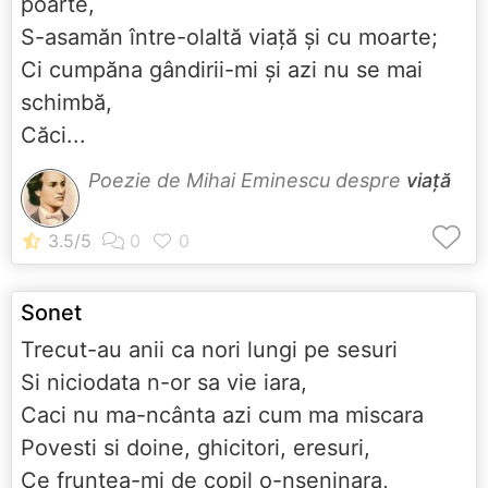
poarte,
S-asamăn între-olaltă viaţă şi cu moarte;
Ci cumpăna gândirii-mi şi azi nu se mai
schimbă,
Căci...
Poezie de Mihai Eminescu despre
viață
Sonet
Trecut-au anii ca nori lungi pe sesuri
Si niciodata n-or sa vie iara,
Caci nu ma-ncânta azi cum ma miscara
Povesti si doine, ghicitori, eresuri,
Ce fruntea-mi de copil o-nseninara,