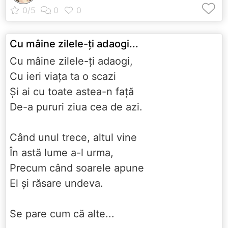
Cu mâine zilele-ţi adaogi...
Cu mâine zilele-ţi adaogi,
Cu ieri viaţa ta o scazi
Şi ai cu toate astea-n faţă
De-a pururi ziua cea de azi.
Când unul trece, altul vine
În astă lume a-l urma,
Precum când soarele apune
El şi răsare undeva.
Se pare cum că alte...