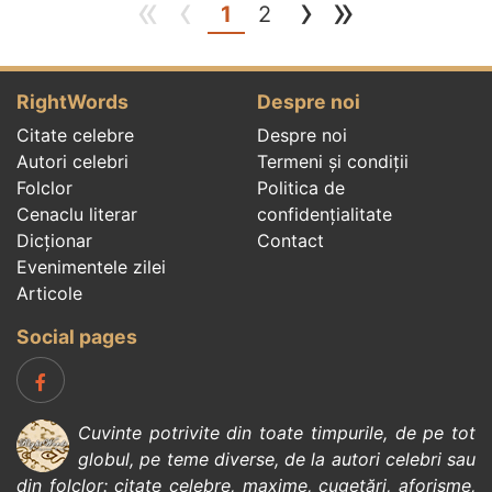
«
‹
›
»
(current)
1
2
RightWords
Despre noi
Citate celebre
Despre noi
Autori celebri
Termeni și condiții
Folclor
Politica de
Cenaclu literar
confidenţialitate
Dicționar
Contact
Evenimentele zilei
Articole
Social pages
Cuvinte potrivite din toate timpurile, de pe tot
globul, pe teme diverse, de la
autori celebri
sau
din
folclor
:
citate celebre
,
maxime
,
cugetări
,
aforisme
,