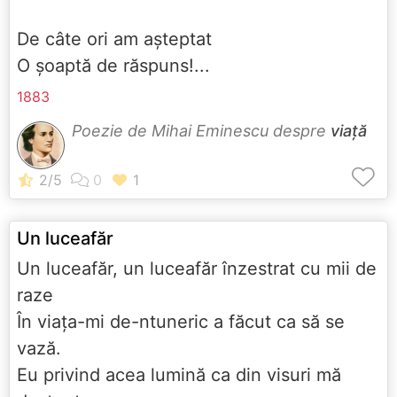
De câte ori am aşteptat
O şoaptă de răspuns!...
1883
Poezie de Mihai Eminescu despre
viață
Un luceafăr
Un luceafăr, un luceafăr înzestrat cu mii de
raze
În viaţa-mi de-ntuneric a făcut ca să se
vază.
Eu privind acea lumină ca din visuri mă