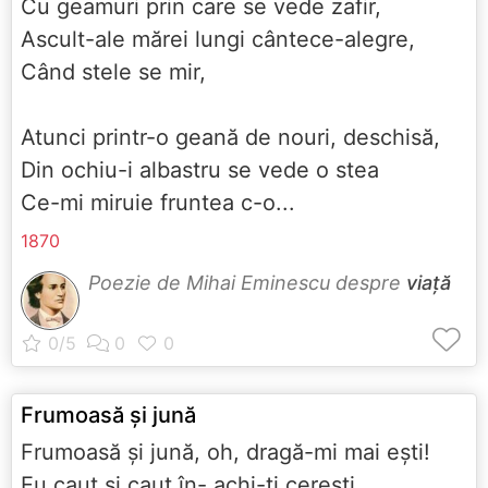
Cu geamuri prin care se vede zafir,
Ascult-ale mărei lungi cântece-alegre,
Când stele se mir,
Atunci printr-o geană de nouri, deschisă,
Din ochiu-i albastru se vede o stea
Ce-mi miruie fruntea c-o...
1870
Poezie de Mihai Eminescu despre
viață
Frumoasă şi jună
Frumoasă şi jună, oh, dragă-mi mai eşti!
Eu caut şi caut în- achi-ţi cereşti