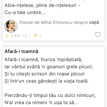
Abia-nţelese, pline de-nţelesuri -
Cu-a tale umbre...
Poezie de Mihai Eminescu despre
viață
Afară-i toamnă
Afară-i toamnă, frunza 'mprăştiată,
Iar vântul svârlă 'n geamuri grele picuri;
Şi tu citeşti scrisori din roase plicuri
Şi într'un ceas gândeşti la viaţa toată.
Pierzându-ţi timpul tău cu dulci nimicuri,
N'ai vrea ca nimeni 'n uşa ta să...