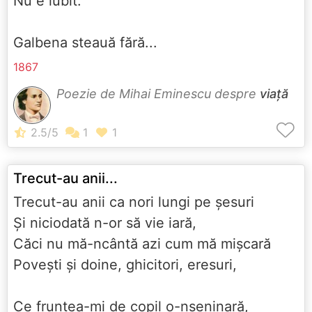
Nu e iubit.
Galbena steauă fără...
1867
Poezie de Mihai Eminescu despre
viață
Trecut-au anii...
Trecut-au anii ca nori lungi pe şesuri
Şi niciodată n-or să vie iară,
Căci nu mă-ncântă azi cum mă mişcară
Poveşti şi doine, ghicitori, eresuri,
Ce fruntea-mi de copil o-nseninară,