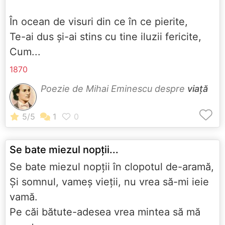
În ocean de visuri din ce în ce pierite,
Te-ai dus şi-ai stins cu tine iluzii fericite,
Cum...
1870
Poezie de Mihai Eminescu despre
viață
Se bate miezul nopţii...
Se bate miezul nopţii în clopotul de-aramă,
Şi somnul, vameş vieţii, nu vrea să-mi ieie
vamă.
Pe căi bătute-adesea vrea mintea să mă