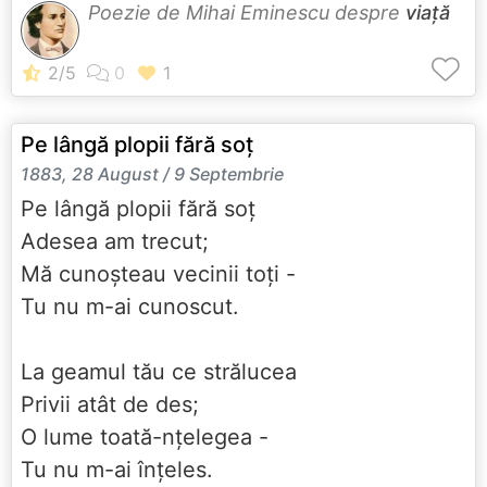
Poezie de Mihai Eminescu despre
viață
Pe lângă plopii fără soţ
1883, 28 August / 9 Septembrie
Pe lângă plopii fără soţ
Adesea am trecut;
Mă cunoşteau vecinii toţi -
Tu nu m-ai cunoscut.
La geamul tău ce strălucea
Privii atât de des;
O lume toată-nţelegea -
Tu nu m-ai înţeles.