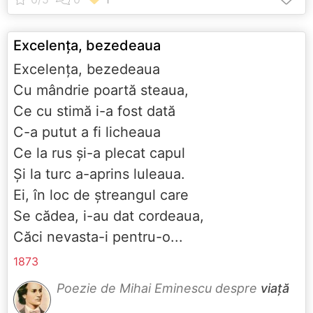
Excelenţa, bezedeaua
Excelenţa, bezedeaua
Cu mândrie poartă steaua,
Ce cu stimă i-a fost dată
C-a putut a fi licheaua
Ce la rus şi-a plecat capul
Şi la turc a-aprins luleaua.
Ei, în loc de ştreangul care
Se cădea, i-au dat cordeaua,
Căci nevasta-i pentru-o...
1873
Poezie de Mihai Eminescu despre
viață