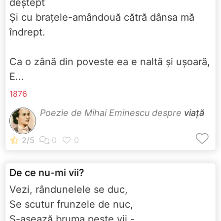
deştept
Şi cu braţele-amândouă cătră dânsa mă
îndrept.
Ca o zână din poveste ea e naltă şi uşoară,
E...
1876
Poezie de Mihai Eminescu despre
viață
De ce nu-mi vii?
Vezi, rândunelele se duc,
Se scutur frunzele de nuc,
S-aşează bruma peste vii -