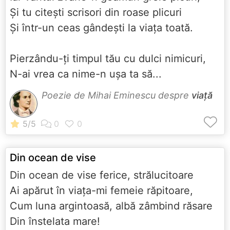
Şi tu citeşti scrisori din roase plicuri
Şi într-un ceas gândeşti la viaţa toată.
Pierzându-ţi timpul tău cu dulci nimicuri,
N-ai vrea ca nime-n uşa ta să...
Poezie de Mihai Eminescu despre
viață
Din ocean de vise
Din ocean de vise ferice, strălucitoare
Ai apărut în viaţa-mi femeie răpitoare,
Cum luna argintoasă, albă zâmbind răsare
Din înstelata mare!