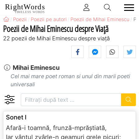
RightWords
TIMELESS WORDS
Poezii
Poezii pe autori
Poezii de Mihai Eminescu
Po
Poezii de Mihai Eminescu despre Viață
22 poezii de Mihai Eminescu despre viață
Mihai Eminescu
Cel mai mare poet roman si unul din marii poeti
universali
Sonet I
Afară-i toamnă, frunză-mprăştiată,
Iar vântul zvârle-n geamuri grele picuri;