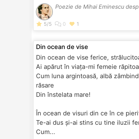
Poezie de Mihai Eminescu des
Din ocean de vise
Din ocean de vise ferice, strălucit
Ai apărut în viaţa-mi femeie răpito
Cum luna argintoasă, albă zâmbind
răsare
Din înstelata mare!
În ocean de visuri din ce în ce pier
Te-ai dus şi-ai stins cu tine iluzii fe
Cum...