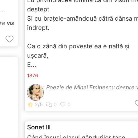
deştept
..
Şi cu braţele-amândouă cătră dânsa 
pre
vis
îndrept.
Ca o zână din poveste ea e naltă şi
uşoară,
E...
1876
Poezie de Mihai Eminescu despre
Sonet III
Când însuşi glasul gândurilor tace,