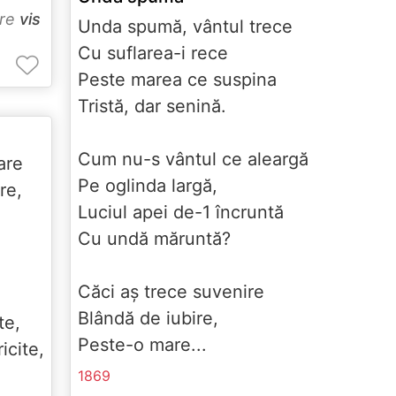
pre
vis
Unda spumă, vântul trece
Cu suflarea-i rece
Peste marea ce suspina
Tristă, dar senină.
Cum nu-s vântul ce aleargă
oare
Pe oglinda largă,
are,
Luciul apei de-1 încruntă
Cu undă măruntă?
Căci aş trece suvenire
Blândă de iubire,
ite,
Peste-o mare...
ricite,
1869