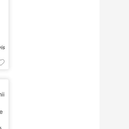
vis
ii
se
ă