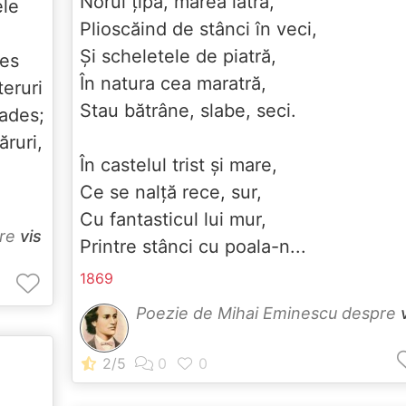
Norul ţipă, marea latră,
ele
Plioscăind de stânci în veci,
Şi scheletele de piatră,
des
În natura cea maratră,
teruri
Stau bătrâne, slabe, seci.
 ades;
ruri,
În castelul trist şi mare,
Ce se nalţă rece, sur,
Cu fantasticul lui mur,
pre
vis
Printre stânci cu poala-n...
1869
Poezie de Mihai Eminescu despre