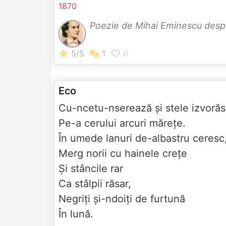
1870
Poezie de Mihai Eminescu des
Eco
Cu-ncetu-nserează și stele izvoră
Pe-a cerului arcuri mărețe.
În umede lanuri de-albastru ceresc
Merg norii cu hainele crețe
Și stâncile rar
Ca stâlpii răsar,
Negriți și-ndoiți de furtună
În lună.