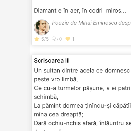
Diamant e în aer, în codri ­ miros...
Poezie de Mihai Eminescu des
Scrisoarea III
Un sultan dintre aceia ce domnesc
peste vro limbă,
Ce cu-a turmelor pășune, a ei patri
schimbă,
La pămînt dormea ținîndu-și căpătîi
mîna cea dreaptă;
Dară ochiu-nchis afară, înlăuntru s