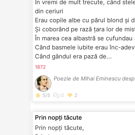
În vremi de mult trecute, când stel
din ceriuri
Erau copile albe cu părul blond şi 
Şi coborând pe rază ţara lor de mis
În marea cea albastră se cufundau
Când basmele iubite erau înc-adevă
Când gândul era pază de...
1872
Poezie de Mihai Eminescu des
Prin nopţi tăcute
Prin nopţi tăcute,