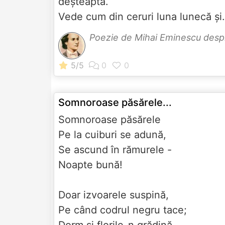
deșteaptă.
Vede cum din ceruri luna lunecă și.
Poezie de Mihai Eminescu des
Somnoroase păsărele...
Somnoroase păsărele
Pe la cuiburi se adună,
Se ascund în rămurele -
Noapte bună!
Doar izvoarele suspină,
Pe când codrul negru tace;
Dorm şi florile-n grădină -