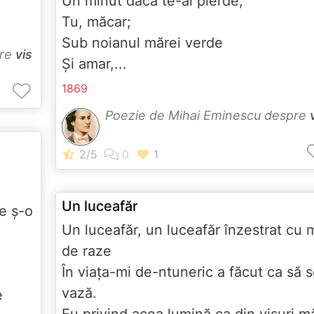
Un minut dacă te-ai pierde,
Tu, măcar;
Sub noianul mărei verde
pre
vis
Şi amar,...
1869
Poezie de Mihai Eminescu despre
Un luceafăr
e ș-o
Un luceafăr, un luceafăr înzestrat cu m
de raze
În viaţa-mi de-ntuneric a făcut ca să 
vază.
e
Eu privind acea lumină ca din visuri m