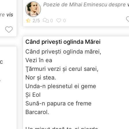
Poezie de Mihai Eminescu despre
pre
vis
Când priveşti oglinda Mărei
Când priveşti oglinda mărei,
Vezi în ea
sc
Ţărmuri verzi şi cerul sarei,
Nor şi stea.
,
Unda-n plesnetul ei geme
Şi Eol
Sună-n papura ce freme
Barcarol.