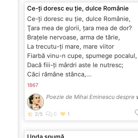
Ce-ţi doresc eu ţie, dulce Românie
Ce-ţi doresc eu ţie, dulce Românie,
Ţara mea de glorii, ţara mea de dor?
Braţele nervoase, arma de tărie,
La trecutu-ţi mare, mare viitor
Fiarbă vinu-n cupe, spumege pocalul
Dacă fiii-ţi mârdri aste le nutresc;
Căci rămâne stânca,...
1867
Poezie de Mihai Eminescu despre
Unda spumă