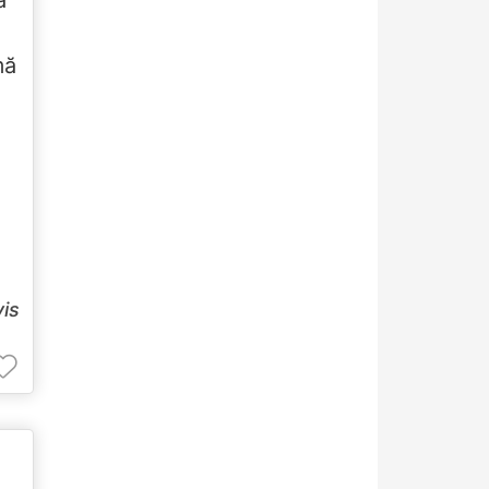
mă
vis