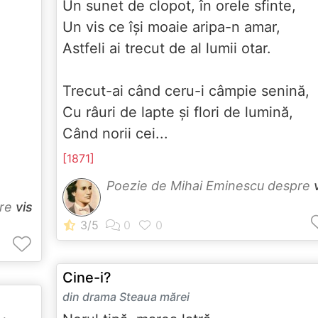
Un sunet de clopot, în orele sfinte,
Un vis ce îşi moaie aripa-n amar,
Astfeli ai trecut de al lumii otar.
Trecut-ai când ceru-i câmpie senină,
Cu râuri de lapte şi flori de lumină,
Când norii cei...
[1871]
Poezie de Mihai Eminescu despre
pre
vis
Cine-i?
din drama Steaua mărei