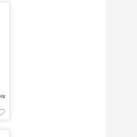
,
vis