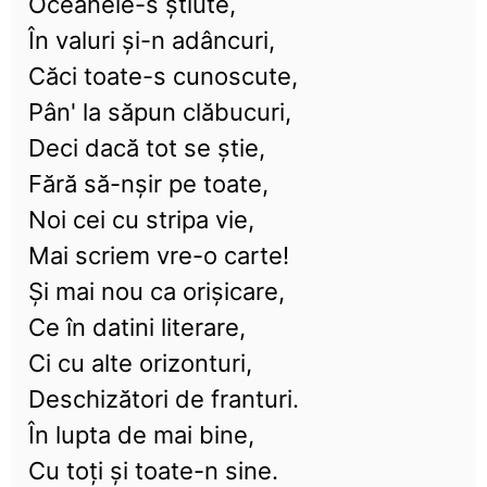
Oceanele-s știute,
În valuri și-n adâncuri,
Căci toate-s cunoscute,
Pân' la săpun clăbucuri,
Deci dacă tot se știe,
Fără să-nșir pe toate,
Noi cei cu stripa vie,
Mai scriem vre-o carte!
Și mai nou ca orișicare,
Ce în datini literare,
Ci cu alte orizonturi,
Deschizători de franturi.
În lupta de mai bine,
Cu toți și toate-n sine.