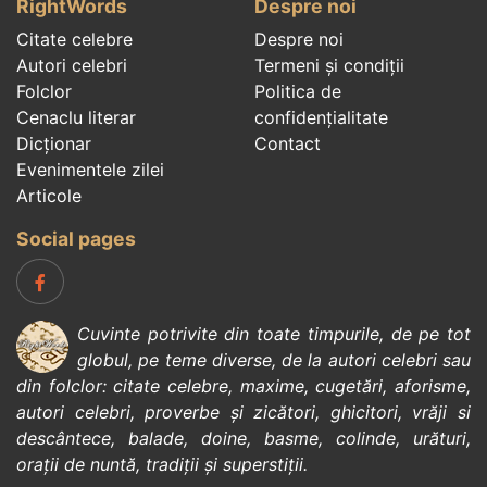
RightWords
Despre noi
Citate celebre
Despre noi
Autori celebri
Termeni și condiții
Folclor
Politica de
Cenaclu literar
confidenţialitate
Dicționar
Contact
Evenimentele zilei
Articole
Social pages
Cuvinte potrivite din toate timpurile, de pe tot
globul, pe teme diverse, de la
autori celebri
sau
din
folclor
:
citate celebre
,
maxime
,
cugetări
,
aforisme
,
autori celebri
,
proverbe și zicători
,
ghicitori
,
vrăji si
descântece
,
balade
,
doine
,
basme
,
colinde
,
urături
,
orații de nuntă
,
tradiții și superstiții
.