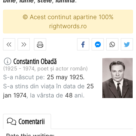
bine
,
lume
,
stele
,
lumină
.
© Acest continut apartine 100%
rightwords.ro
Constantin Obadă
1925 - 1974, poet și actor român
S-a născut pe:
25 may 1925.
S-a stins din viaţa în data de
25
jan 1974
, la vârsta de
48
ani.
Comentarii