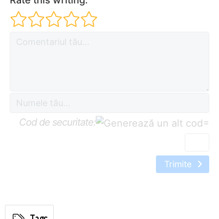
Rate this writing:
Cod de securitate:
=
Trimite
Tags