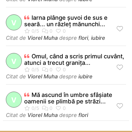
Iarna plânge şuvoi de sus e
V
seară... un răzleţ mănunchi...
Citat de
Viorel Muha
despre
flori
,
iubire
Omul, când a scris primul cuvânt,
V
atunci a trecut graniţa...
Citat de
Viorel Muha
despre
iubire
Mă ascund în umbre sfâşiate
V
oamenii se plimbă pe străzi...
Citat de
Viorel Muha
despre
flori