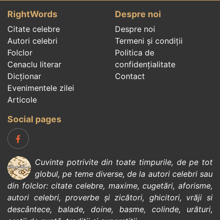
RightWords
Despre noi
Citate celebre
Despre noi
Autori celebri
Termeni și condiții
Folclor
Politica de
Cenaclu literar
confidenţialitate
Dicționar
Contact
Evenimentele zilei
Articole
Social pages
Cuvinte potrivite din toate timpurile, de pe tot
globul, pe teme diverse, de la
autori celebri
sau
din
folclor
:
citate celebre
,
maxime
,
cugetări
,
aforisme
,
autori celebri
,
proverbe și zicători
,
ghicitori
,
vrăji si
descântece
,
balade
,
doine
,
basme
,
colinde
,
urături
,