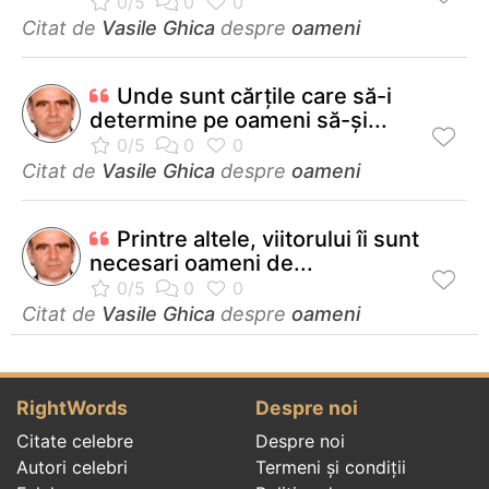
Citat de
Vasile Ghica
despre
oameni
Unde sunt cărţile care să-i
determine pe oameni să-şi...
Citat de
Vasile Ghica
despre
oameni
Printre altele, viitorului îi sunt
necesari oameni de...
Citat de
Vasile Ghica
despre
oameni
RightWords
Despre noi
Citate celebre
Despre noi
Autori celebri
Termeni și condiții