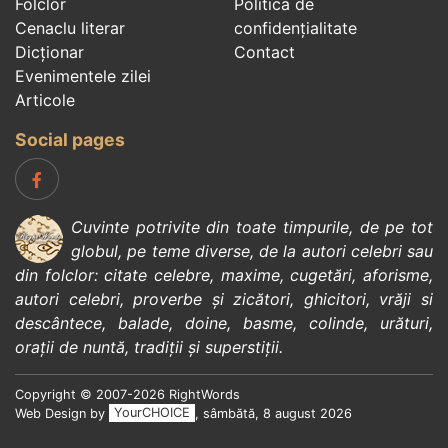
Folclor
Politica de
Cenaclu literar
confidenţialitate
Dicționar
Contact
Evenimentele zilei
Articole
Social pages
Cuvinte potrivite din toate timpurile, de pe tot
globul, pe teme diverse, de la
autori celebri
sau
din
folclor
:
citate celebre
,
maxime
,
cugetări
,
aforisme
,
autori celebri
,
proverbe și zicători
,
ghicitori
,
vrăji si
descântece
,
balade
,
doine
,
basme
,
colinde
,
urături
,
orații de nuntă
,
tradiții și superstiții
.
Copyright © 2007-2026 RightWords
Web Design by
YourCHOICE
, sâmbătă, 8 august 2026