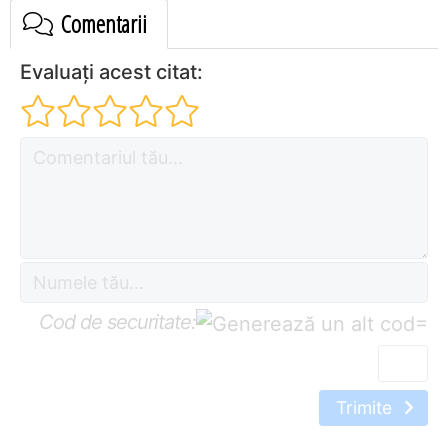
Comentarii
Evaluați acest citat:
Cod de securitate:
=
Trimite