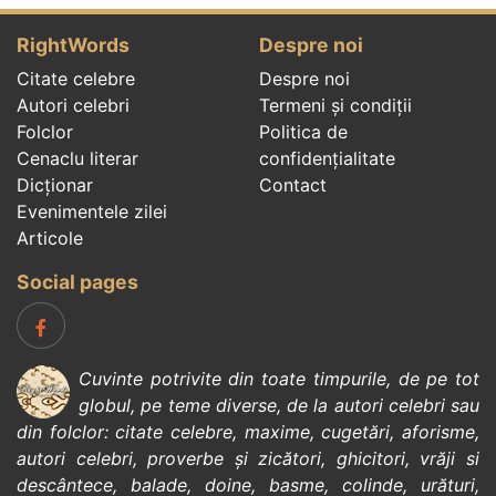
RightWords
Despre noi
Citate celebre
Despre noi
Autori celebri
Termeni și condiții
Folclor
Politica de
Cenaclu literar
confidenţialitate
Dicționar
Contact
Evenimentele zilei
Articole
Social pages
Cuvinte potrivite din toate timpurile, de pe tot
globul, pe teme diverse, de la
autori celebri
sau
din
folclor
:
citate celebre
,
maxime
,
cugetări
,
aforisme
,
autori celebri
,
proverbe și zicători
,
ghicitori
,
vrăji si
descântece
,
balade
,
doine
,
basme
,
colinde
,
urături
,