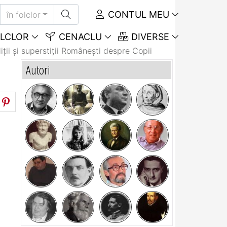
CONTUL MEU
în folclor
LCLOR
CENACLU
DIVERSE
iții și superstiții Româneşti despre Copii
Autori