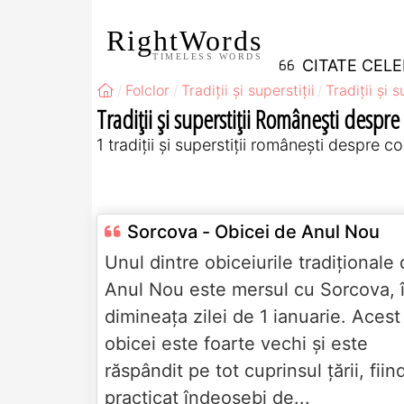
RightWords
TIMELESS WORDS
CITATE CEL
Folclor
Tradiții și superstiții
Tradiții și 
Tradiții și superstiții Româneşti despre
1 tradiții și superstiții româneşti despre co
Sorcova - Obicei de Anul Nou
Unul dintre obiceiurile tradiționale
Anul Nou este mersul cu Sorcova, 
dimineața zilei de 1 ianuarie. Acest
obicei este foarte vechi și este
răspândit pe tot cuprinsul țării, fiin
practicat îndeosebi de...