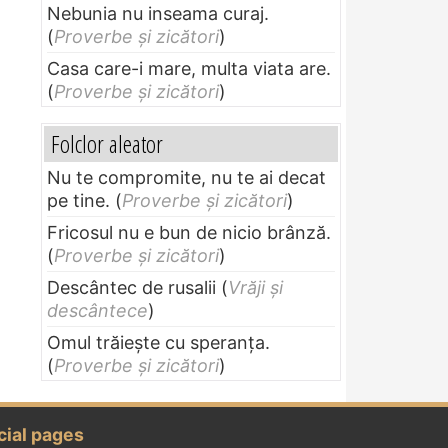
Nebunia nu inseama curaj.
(
Proverbe și zicători
)
Casa care-i mare, multa viata are.
(
Proverbe și zicători
)
Folclor aleator
Nu te compromite, nu te ai decat
pe tine.
(
Proverbe și zicători
)
Fricosul nu e bun de nicio brânză.
(
Proverbe și zicători
)
Descântec de rusalii
(
Vrăji și
descântece
)
Omul trăieşte cu speranţa.
(
Proverbe și zicători
)
cial pages