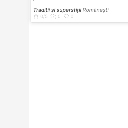
Tradiții și superstiții
Româneşti