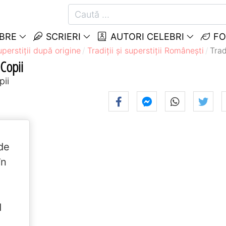
EBRE
SCRIERI
AUTORI CELEBRI
FO
superstiții după origine
Tradiții și superstiții Româneşti
Trad
 Copii
pii
 de
în
d