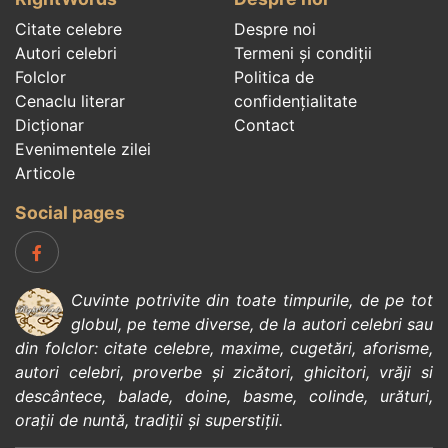
Citate celebre
Despre noi
Autori celebri
Termeni și condiții
Folclor
Politica de
Cenaclu literar
confidenţialitate
Dicționar
Contact
Evenimentele zilei
Articole
Social pages
Cuvinte potrivite din toate timpurile, de pe tot
globul, pe teme diverse, de la
autori celebri
sau
din
folclor
:
citate celebre
,
maxime
,
cugetări
,
aforisme
,
autori celebri
,
proverbe și zicători
,
ghicitori
,
vrăji si
descântece
,
balade
,
doine
,
basme
,
colinde
,
urături
,
orații de nuntă
,
tradiții și superstiții
.