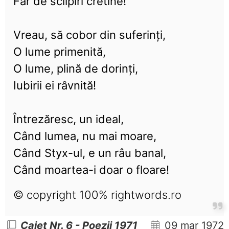
Făr de sclipiri cretine!
Vreau, să cobor din suferinți,
O lume primenită,
O lume, plină de dorinți,
Iubirii ei râvnită!
Întrezăresc, un ideal,
Când lumea, nu mai moare,
Când Styx-ul, e un râu banal,
Când moartea-i doar o floare!
© copyright 100% rightwords.ro
Caiet Nr. 6 - Poezii 1971
09 mar 1972