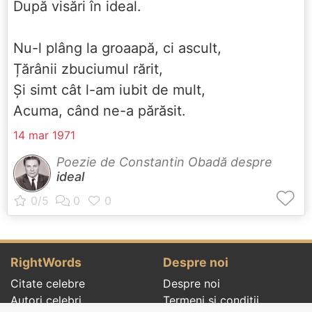
După visări în ideal.
Nu-l plâng la groaapă, ci ascult,
Țărânii zbuciumul rărit,
Și simt cât l-am iubit de mult,
Acuma, când ne-a părăsit.
14 mar 1971
Poezie de Constantin Obadă despre
ideal
RightWords
Despre noi
Citate celebre
Despre noi
Autori celebri
Termeni și condiții