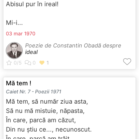
Abisul pur în ireal!
Mi-i...
03 mar 1970
Poezie de Constantin Obadă despre
ideal
Mă tem !
Caiet Nr. 7 - Poezii 1971
Mă tem, să număr ziua asta,
Să nu mă mistuie, năpasta,
În care, parcă am căzut,
Din nu știu ce..., necunoscut.
În care, parcă am trăit,