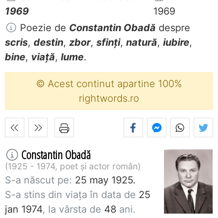
1969
1969
Poezie de
Constantin Obadă
despre
scris
,
destin
,
zbor
,
sfinți
,
natură
,
iubire
,
bine
,
viață
,
lume
.
© Acest continut apartine 100%
rightwords.ro
Constantin Obadă
1925 - 1974, poet și actor român
S-a născut pe:
25 may 1925.
S-a stins din viaţa în data de
25
jan 1974
, la vârsta de
48
ani.