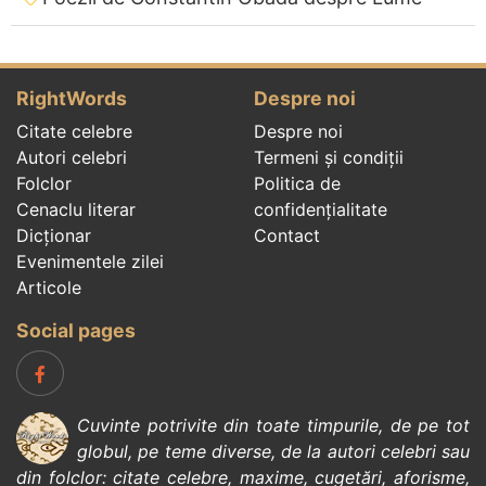
RightWords
Despre noi
Citate celebre
Despre noi
Autori celebri
Termeni și condiții
Folclor
Politica de
Cenaclu literar
confidenţialitate
Dicționar
Contact
Evenimentele zilei
Articole
Social pages
Cuvinte potrivite din toate timpurile, de pe tot
globul, pe teme diverse, de la
autori celebri
sau
din
folclor
:
citate celebre
,
maxime
,
cugetări
,
aforisme
,