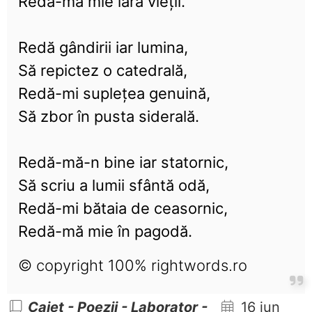
Redă-mă mie iară vieții.
Redă gândirii iar lumina,
Să repictez o catedrală,
Redă-mi suplețea genuină,
Să zbor în pusta siderală.
Redă-mă-n bine iar statornic,
Să scriu a lumii sfântă odă,
Redă-mi bătaia de ceasornic,
Redă-mă mie în pagodă.
© copyright 100% rightwords.ro
Caiet - Poezii - Laborator -
16 iun