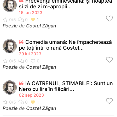
Frecvență eminesciană: Și noaptea
și zi de zi m-apropii...
15 iun 2023
Poezie
de
Costel Zăgan
Comedia umană: Ne împachetează
pe toți într-o rană Costel...
29 iul 2023
Poezie
de
Costel Zăgan
IA CATRENUL, STIMABILE!: Sunt un
Nero cu lira în flăcări...
02 sep 2023
Poezie
de
Costel Zăgan