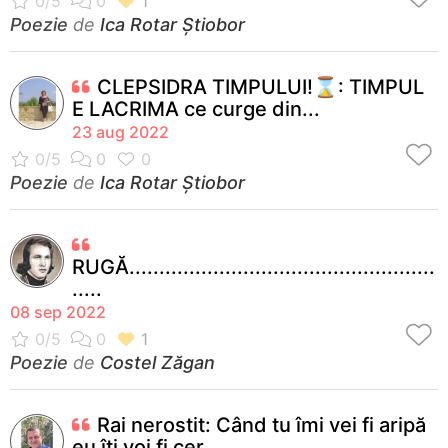
Poezie
de
Ica Rotar Știobor
CLEPSIDRA TIMPULUI!⌛: TIMPUL
E LACRIMA ce curge din...
23 aug 2022
Poezie
de
Ica Rotar Știobor
RUGĂ...................................................
.....
08 sep 2022
Poezie
de
Costel Zăgan
Rai nerostit: Când tu îmi vei fi aripă
eu îți voi fi cer...