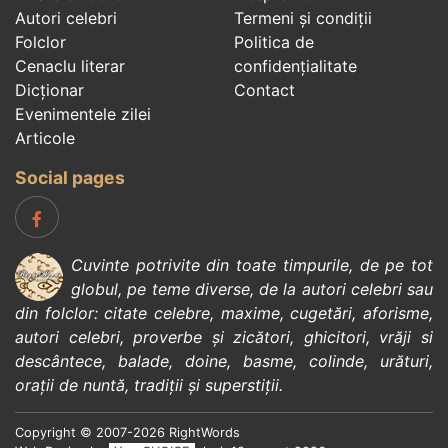
Autori celebri
Termeni și condiții
Folclor
Politica de
Cenaclu literar
confidenţialitate
Dicționar
Contact
Evenimentele zilei
Articole
Social pages
Cuvinte potrivite din toate timpurile, de pe tot
globul, pe teme diverse, de la
autori celebri
sau
din
folclor
:
citate celebre
,
maxime
,
cugetări
,
aforisme
,
autori celebri
,
proverbe și zicători
,
ghicitori
,
vrăji si
descântece
,
balade
,
doine
,
basme
,
colinde
,
urături
,
orații de nuntă
,
tradiții și superstiții
.
Copyright © 2007-2026 RightWords