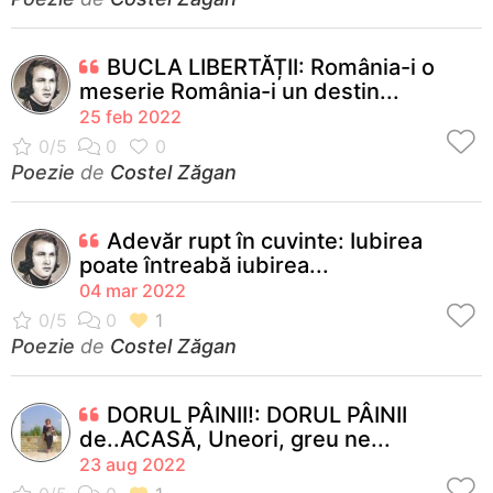
BUCLA LIBERTĂȚII: România-i o
meserie România-i un destin...
25 feb 2022
Poezie
de
Costel Zăgan
Adevăr rupt în cuvinte: Iubirea
poate întreabă iubirea...
04 mar 2022
Poezie
de
Costel Zăgan
DORUL PÂINII!: DORUL PÂINII
de..ACASĂ, Uneori, greu ne...
23 aug 2022