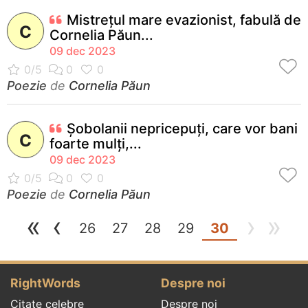
Mistreţul mare evazionist, fabulă de
C
Cornelia Păun...
09 dec 2023
Poezie
de
Cornelia Păun
Șobolanii nepricepuți, care vor bani
C
foarte mulți,...
09 dec 2023
Poezie
de
Cornelia Păun
«
‹
›
»
(current)
26
27
28
29
30
RightWords
Despre noi
Citate celebre
Despre noi