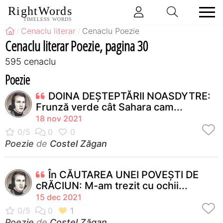
RightWords
TIMELESS WORDS
Cenaclu literar
Cenaclu Poezie
Cenaclu literar Poezie, pagina 30
595 cenaclu
Poezie
DOINA DEȘTEPTĂRII NOASDYTRE:
Frunză verde cât Sahara cam...
18 nov 2021
Poezie
de
Costel Zăgan
În CĂUTAREA UNEI POVEȘTI DE
cRĂCIUN: M-am trezit cu ochii...
15 dec 2021
Poezie
de
Costel Zăgan