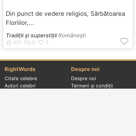
Din punct de vedere religios, Sărbătoarea
Floriilor,...
Tradiții și superstiții
Româneşti
RightWords
Despre noi
Citate celebre
Despre noi
Autori celebri
Termeni și condiții
Folclor
Politica de
Cenaclu literar
confidenţialitate
Dicționar
Contact
Evenimentele zilei
Articole
Social pages