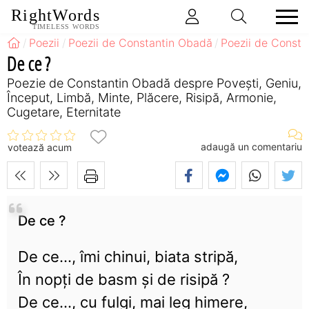
RightWords
TIMELESS WORDS
Poezii
Poezii de Constantin Obadă
Poezii de Consta
De ce ?
Poezie de Constantin Obadă despre Povești, Geniu,
Început, Limbă, Minte, Plăcere, Risipă, Armonie,
Cugetare, Eternitate
adaugă un comentariu
votează acum
De ce ?
De ce..., îmi chinui, biata stripă,
În nopți de basm și de risipă ?
De ce..., cu fulgi, mai leg himere,