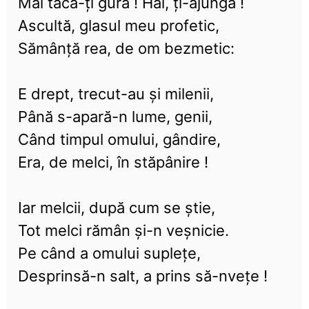
Mai tacă-ți gura ! Hai, ți-ajungă !
Ascultă, glasul meu profetic,
Sămânță rea, de om bezmetic:
E drept, trecut-au și milenii,
Până s-apară-n lume, genii,
Când timpul omului, gândire,
Era, de melci, în stăpânire !
Iar melcii, după cum se știe,
Tot melci rămân și-n veșnicie.
Pe când a omului suplețe,
Desprinsă-n salt, a prins să-nvețe !