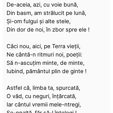
De-aceia, azi, cu voie bună,
Din basm, am strălucit pe lună,
Și-om fulgui și alte stele,
Din dor de noi, în zbor spre ele !
Căci nou, aici, pe Terra vieții,
Ne cântă-n ritmuri noi, poeții:
Să n-ascuțim minte, de minte,
Iubind, pământul plin de ginte !
Astfel că, limba ta, spurcată,
O văd, cu neguri, înțărcată,
Iar cântul vremii mele-ntregi,
Se-nnalță, făr să-l înțelegi !