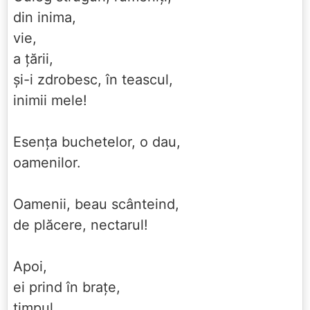
din inima,
vie,
a țării,
și-i zdrobesc, în teascul,
inimii mele!
Esența buchetelor, o dau,
oamenilor.
Oamenii, beau scânteind,
de plăcere, nectarul!
Apoi,
ei prind în brațe,
timpul....