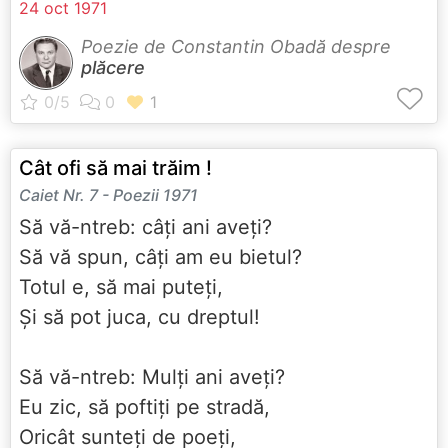
24 oct 1971
Poezie de Constantin Obadă despre
plăcere
Cât ofi să mai trăim !
Caiet Nr. 7 - Poezii 1971
Să vă-ntreb: câți ani aveți?
Să vă spun, câți am eu bietul?
Totul e, să mai puteți,
Și să pot juca, cu dreptul!
Să vă-ntreb: Mulți ani aveți?
Eu zic, să poftiți pe stradă,
Oricât sunteți de poeți,