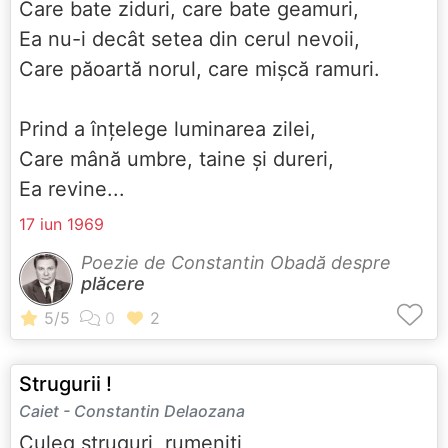
Care bate ziduri, care bate geamuri,
Ea nu-i decât setea din cerul nevoii,
Care păoartă norul, care mișcă ramuri.
Prind a înțelege luminarea zilei,
Care mână umbre, taine și dureri,
Ea revine...
17 iun 1969
Poezie de Constantin Obadă despre
plăcere
Strugurii !
Caiet - Constantin Delaozana
Culeg struguri, rumeniți,