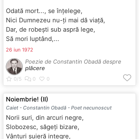
Odată mort..., se înțelege,
Nici Dumnezeu nu-ți mai dă viață,
Dar, de robești sub aspră lege,
Să mori luptând,...
26 iun 1972
Poezie de Constantin Obadă despre
plăcere
Noiembrie! (II)
Caiet - Constantin Obadă - Poet necunoscut
Norii suri, din arcuri negre,
Slobozesc, săgeți bizare,
Vânturi șuieră integre,