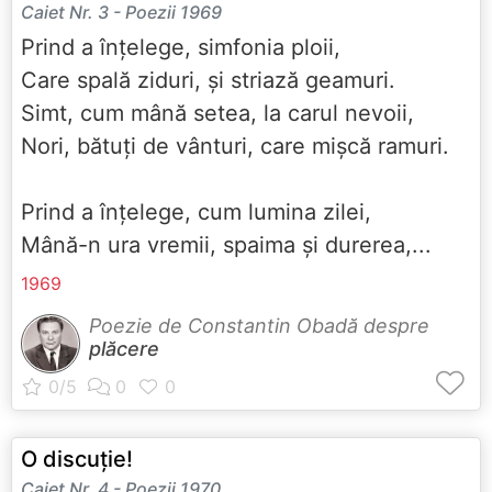
Caiet Nr. 3 - Poezii 1969
Prind a înțelege, simfonia ploii,
Care spală ziduri, și striază geamuri.
Simt, cum mână setea, la carul nevoii,
Nori, bătuți de vânturi, care mișcă ramuri.
Prind a înțelege, cum lumina zilei,
Mână-n ura vremii, spaima și durerea,...
1969
Poezie de Constantin Obadă despre
plăcere
O discuție!
Caiet Nr. 4 - Poezii 1970