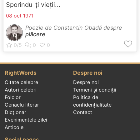
Sporindu-ți vieții...
08 oct 1971
Poezie de Constantin Obadă despre
plăcere
RightWords
Despre noi
Citate celebre
Despre noi
Autori celebri
Termeni și condiții
Folclor
Politica de
Cenaclu literar
confidenţialitate
Dicționar
Contact
Evenimentele zilei
Articole
Social pages