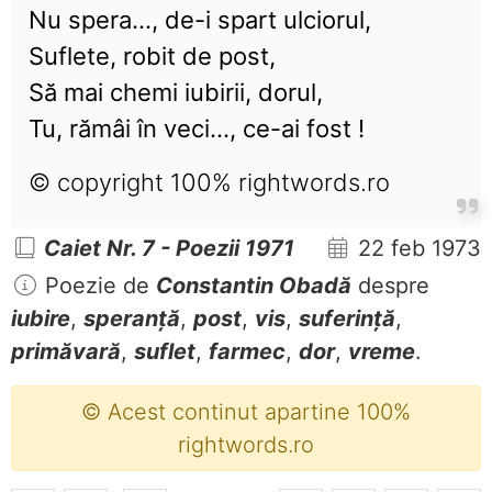
Nu spera..., de-i spart ulciorul,
Suflete, robit de post,
Să mai chemi iubirii, dorul,
Tu, rămâi în veci..., ce-ai fost !
© copyright 100% rightwords.ro
Caiet Nr. 7 - Poezii 1971
22 feb 1973
Poezie de
Constantin Obadă
despre
iubire
,
speranță
,
post
,
vis
,
suferință
,
primăvară
,
suflet
,
farmec
,
dor
,
vreme
.
© Acest continut apartine 100%
rightwords.ro