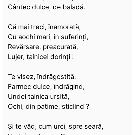
Cântec dulce, de baladă.
Că mai treci, înamorată,
Cu aochi mari, în suferinți,
Revărsare, preacurată,
Lujer, tainicei dorinți !
Te visez, îndrăgostită,
Farmec dulce, îndrăgind,
Undei tainica ursită,
Ochi, din patime, sticlind ?
Și te văd, cum urci, spre seară,