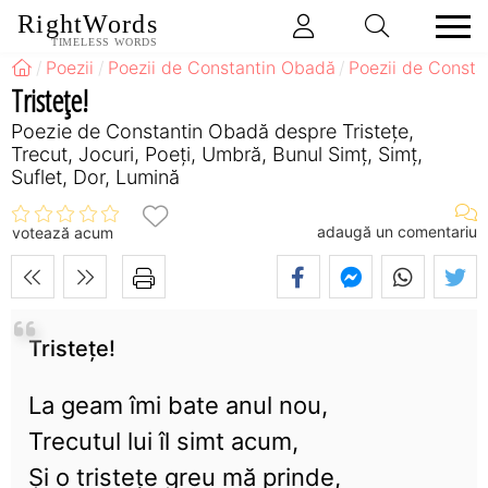
RightWords
TIMELESS WORDS
Poezii
Poezii de Constantin Obadă
Poezii de Consta
Tristețe!
Poezie de Constantin Obadă despre Tristețe,
Trecut, Jocuri, Poeți, Umbră, Bunul Simț, Simț,
Suflet, Dor, Lumină
adaugă un comentariu
votează acum
Tristețe!
La geam îmi bate anul nou,
Trecutul lui îl simt acum,
Și o tristețe greu mă prinde,