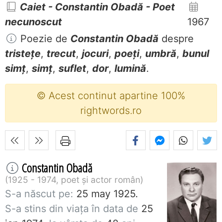
Caiet - Constantin Obadă - Poet
necunoscut
1967
Poezie de
Constantin Obadă
despre
tristețe
,
trecut
,
jocuri
,
poeți
,
umbră
,
bunul
simț
,
simț
,
suflet
,
dor
,
lumină
.
© Acest continut apartine 100%
rightwords.ro
Constantin Obadă
1925 - 1974, poet și actor român
S-a născut pe:
25 may 1925.
S-a stins din viaţa în data de
25