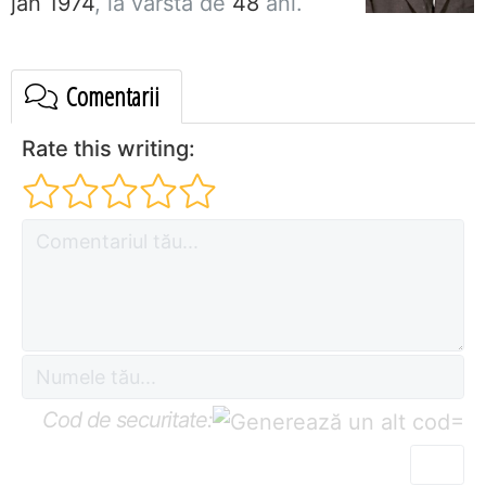
jan 1974
, la vârsta de
48
ani.
Comentarii
Rate this writing:
Cod de securitate:
=