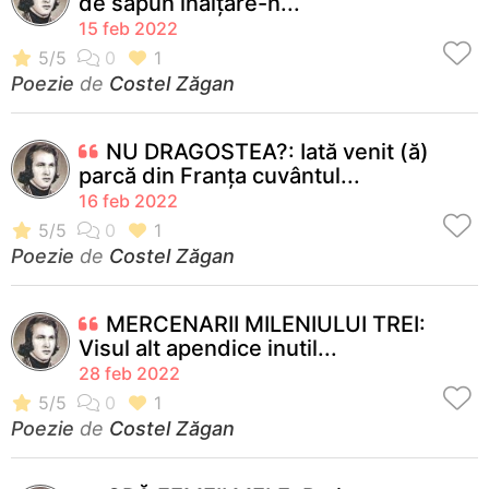
de săpun înălțare-n...
15 feb 2022
Poezie
de
Costel Zăgan
NU DRAGOSTEA?: Iată venit (ă)
parcă din Franţa cuvântul...
16 feb 2022
Poezie
de
Costel Zăgan
MERCENARII MILENIULUI TREI:
Visul alt apendice inutil...
28 feb 2022
Poezie
de
Costel Zăgan