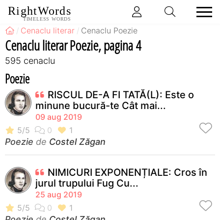
RightWords
TIMELESS WORDS
Cenaclu literar
Cenaclu Poezie
Cenaclu literar Poezie, pagina 4
595 cenaclu
Poezie
RISCUL DE-A FI TATĂ(L): Este o
minune bucură-te Cât mai...
09 aug 2019
Poezie
de
Costel Zăgan
NIMICURI EXPONENȚIALE: Cros în
jurul trupului Fug Cu...
25 aug 2019
Poezie
de
Costel Zăgan