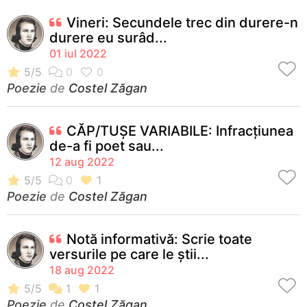
Vineri: Secundele trec din durere-n
durere eu surâd...
01 iul 2022
Poezie
de
Costel Zăgan
CĂP/TUȘE VARIABILE: Infracțiunea
de-a fi poet sau...
12 aug 2022
Poezie
de
Costel Zăgan
Notă informativă: Scrie toate
versurile pe care le ştii...
18 aug 2022
Poezie
de
Costel Zăgan