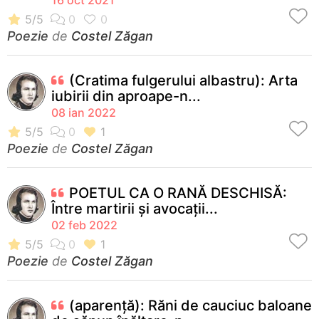
Poezie
de
Costel Zăgan
(Cratima fulgerului albastru): Arta
iubirii din aproape-n...
08 ian 2022
Poezie
de
Costel Zăgan
POETUL CA O RANĂ DESCHISĂ:
Între martirii și avocații...
02 feb 2022
Poezie
de
Costel Zăgan
(aparență): Răni de cauciuc baloane