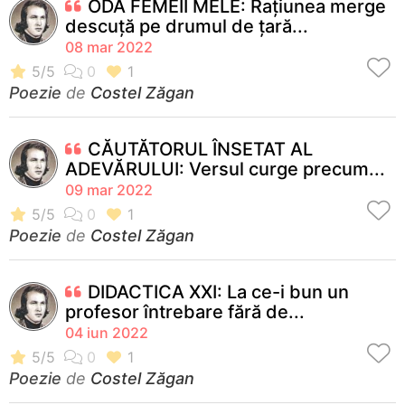
ODĂ FEMEII MELE: Rațiunea merge
descuță pe drumul de țară...
08 mar 2022
Poezie
de
Costel Zăgan
CĂUTĂTORUL ÎNSETAT AL
ADEVĂRULUI: Versul curge precum...
09 mar 2022
Poezie
de
Costel Zăgan
DIDACTICA XXI: La ce-i bun un
profesor întrebare fără de...
04 iun 2022
Poezie
de
Costel Zăgan