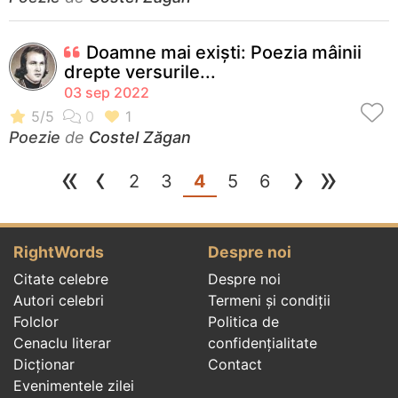
Doamne mai exiști: Poezia mâinii
drepte versurile...
03 sep 2022
Poezie
de
Costel Zăgan
«
‹
›
»
(current)
2
3
4
5
6
RightWords
Despre noi
Citate celebre
Despre noi
Autori celebri
Termeni și condiții
Folclor
Politica de
Cenaclu literar
confidenţialitate
Dicționar
Contact
Evenimentele zilei