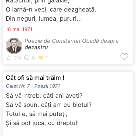
Rătăcitor, prin galaxie,
O iarnă-n veci, care dezgheață,
Din neguri, lumea, pururi...
18 mai 1971
Poezie de Constantin Obadă despre
dezastru
Cât ofi să mai trăim !
Caiet Nr. 7 - Poezii 1971
Să vă-ntreb: câți ani aveți?
Să vă spun, câți am eu bietul?
Totul e, să mai puteți,
Și să pot juca, cu dreptul!