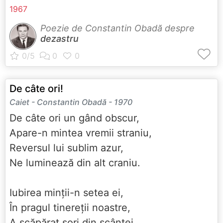
1967
Poezie de Constantin Obadă despre
dezastru
De câte ori!
Caiet - Constantin Obadă - 1970
De câte ori un gând obscur,
Apare-n mintea vremii straniu,
Reversul lui sublim azur,
Ne luminează din alt craniu.
Iubirea minții-n setea ei,
În pragul tinereții noastre,
A scăpărat sori din scântei,