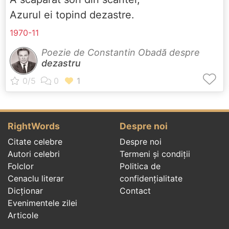
Azurul ei topind dezastre.
1970-11
Poezie de Constantin Obadă despre
dezastru
RightWords
Despre noi
Citate celebre
Despre noi
Autori celebri
Termeni și condiții
Folclor
Politica de
Cenaclu literar
confidenţialitate
Dicționar
Contact
Evenimentele zilei
Articole