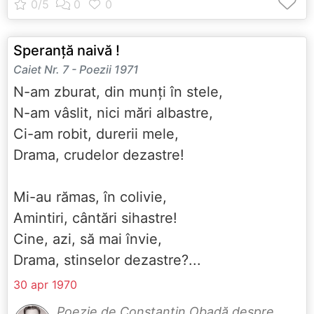
Speranță naivă !
Caiet Nr. 7 - Poezii 1971
N-am zburat, din munți în stele,
N-am vâslit, nici mări albastre,
Ci-am robit, durerii mele,
Drama, crudelor dezastre!
Mi-au rămas, în colivie,
Amintiri, cântări sihastre!
Cine, azi, să mai învie,
Drama, stinselor dezastre?...
30 apr 1970
Poezie de Constantin Obadă despre