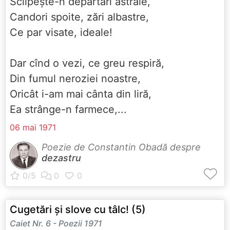
Sclipește-n depărtări astrale,
Candori spoite, zări albastre,
Ce par visate, ideale!
Dar cînd o vezi, ce greu respiră,
Din fumul neroziei noastre,
Oricât i-am mai cânta din liră,
Ea strânge-n farmece,...
06 mai 1971
Poezie de Constantin Obadă despre
dezastru
Cugetări și slove cu tâlc! (5)
Caiet Nr. 6 - Poezii 1971