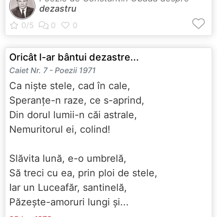
dezastru
Oricât l-ar bântui dezastre...
Caiet Nr. 7 - Poezii 1971
Ca niște stele, cad în cale,
Speranțe-n raze, ce s-aprind,
Din dorul lumii-n căi astrale,
Nemuritorul ei, colind!
Slăvita lună, e-o umbrelă,
Să treci cu ea, prin ploi de stele,
Iar un Luceafăr, santinelă,
Păzește-amoruri lungi și...